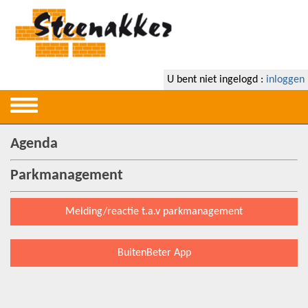
U bent niet ingelogd :
inloggen
Agenda
Parkmanagement
Melding/reactie t.a.v parkmanagement
BuitenBeter App