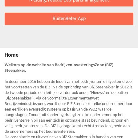
Melding/reactie t.a.v parkmanagement
BuitenBeter App
Home
Welkom op de website van BedrijvenInvesteringsZone (BIZ)
Steenakker.
In december 2016 hebben de leden van het bedrijventerrein gestemd voor
het voortzetten van de BiZ. Na de oprichting van BiZ Steenakker in 2012 is
de tweede periode een feit (zie verder ook onder ‘Nieuws’ en de button
'BiZ Steenakker'). Via de voormalige Experimentenwet
Bedrijvenindustriezones wordt door BiZ Steenakker elke ondernemer door
een eerlijk en evenredig systeem op basis van de WOZ waarde
aangeslagen. Zonder uitzondering draagt zo elke ondernemer op het
bedrijventerrein bij aan een zich in optimale staat bevindend, schoon en
veilig bedrijventerrein. De BiZ-bijdrage komt rechtstreeks ten goede aan
de ondernemers op het bedrijventerrein.
De organisatie en uitvoering van BiZ Steenakker is in handen van een